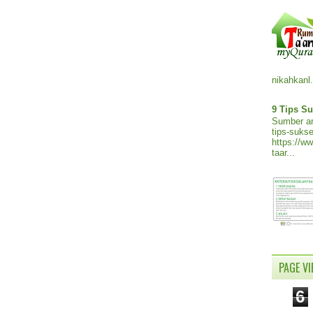
nikahkanl.
9 Tips Su
Sumber ar
tips-sukse
https://w
taar...
PAGE V
6