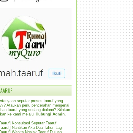
TAARUF
rtanyaan seputar proses taaruf yang
alani? Ataukah perlu pencerahan mengenai
han taaruf yang sedang dialami? Silakan
ikan ke kami melalui
Hubungi Admin
.
 Taaruf] Konsultasi Seputar Taaruf
 Taaruf] Nantikan Aku Dua Tahun Lagi
 Taaruf] Wanita Ngajak Taaruf Duluan