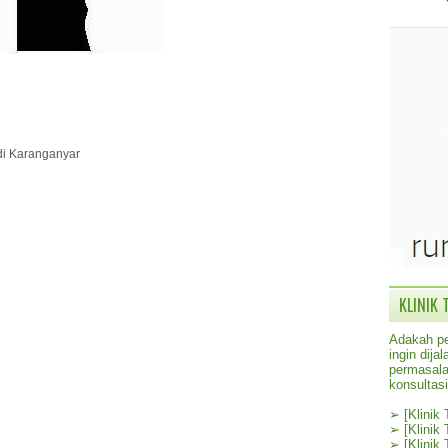
 di Karanganyar
KLINIK 
Adakah pe
ingin dij
permasala
konsultas
➢
[Klinik
➢
[Klinik
➢
[Klinik