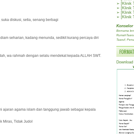
➢
[Klinik
➢
[Klinik
➢
[Klinik
➢
[Klinik
 suka diskusi, setia, senang berbagi
Konselor
Bernama len
RumahTaaruf.
 diam seharian, kadang menunda, sedikit kurang percaya diri
Taaruf; Penu
FORMAT
dah, wa rahmah dengan selalu mendekat kepada ALLAH SWT.
Download 
ami ajaran agama islam dan tanggung jawab sebagai kepala
ak Miras, Tidak Judol