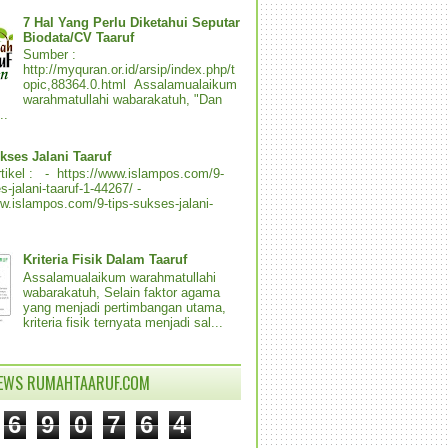
7 Hal Yang Perlu Diketahui Seputar
Biodata/CV Taaruf
Sumber :
http://myquran.or.id/arsip/index.php/t
opic,88364.0.html Assalamualaikum
warahmatullahi wabarakatuh, "Dan
..
kses Jalani Taaruf
tikel : - https://www.islampos.com/9-
s-jalani-taaruf-1-44267/ -
ww.islampos.com/9-tips-sukses-jalani-
Kriteria Fisik Dalam Taaruf
Assalamualaikum warahmatullahi
wabarakatuh, Selain faktor agama
yang menjadi pertimbangan utama,
kriteria fisik ternyata menjadi sal...
IEWS RUMAHTAARUF.COM
6
9
0
7
6
4