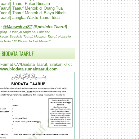
 Taaruf] Taaruf Pakai Biodata
 Taaruf] Taaruf Mentok di Orang Tua
 Taaruf] Taaruf Mentok di Biaya Nikah
 Taaruf] Jangka Waktu Taaruf Ideal
 :
@MaswahyuST
(Spesialis Taaruf)
gkap Tri Wahyu Nugroho. Founder
com; Spesialis Taaruf; Mediator Taaruf; Konselor
lis buku "12 Weeks To Get Married".
 BIODATA TAARUF
Format CV/Biodata Taaruf, silakan klik :
www.biodata.rumahtaaruf.com