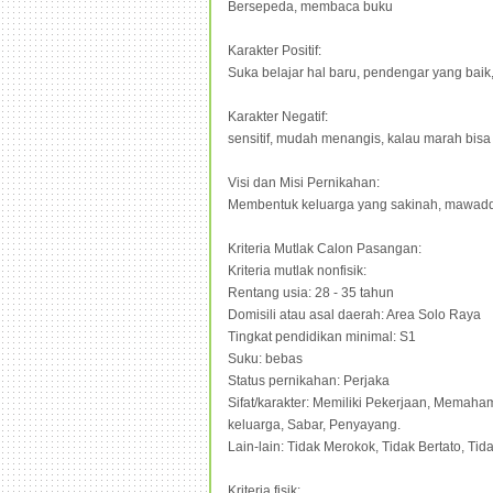
Bersepeda, membaca buku
Karakter Positif:
Suka belajar hal baru, pendengar yang baik,
Karakter Negatif:
sensitif, mudah menangis, kalau marah bisa
Visi dan Misi Pernikahan:
Membentuk keluarga yang sakinah, mawad
Kriteria Mutlak Calon Pasangan:
Kriteria mutlak nonfisik:
Rentang usia: 28 - 35 tahun
Domisili atau asal daerah: Area Solo Raya
Tingkat pendidikan minimal: S1
Suku: bebas
Status pernikahan: Perjaka
Sifat/karakter: Memiliki Pekerjaan, Memah
keluarga, Sabar, Penyayang.
Lain-lain: Tidak Merokok, Tidak Bertato, Tid
Kriteria fisik: