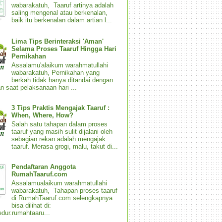
wabarakatuh, Taaruf artinya adalah
saling mengenal atau berkenalan,
baik itu berkenalan dalam artian l...
Lima Tips Berinteraksi 'Aman'
Selama Proses Taaruf Hingga Hari
Pernikahan
Assalamu'alaikum warahmatullahi
wabarakatuh, Pernikahan yang
berkah tidak hanya ditandai dengan
n saat pelaksanaan hari ...
3 Tips Praktis Mengajak Taaruf :
When, Where, How?
Salah satu tahapan dalam proses
taaruf yang masih sulit dijalani oleh
sebagian rekan adalah mengajak
taaruf. Merasa grogi, malu, takut di...
Pendaftaran Anggota
RumahTaaruf.com
Assalamualaikum warahmatullahi
wabarakatuh, Tahapan proses taaruf
di RumahTaaruf.com selengkapnya
bisa dilihat di:
dur.rumahtaaru...