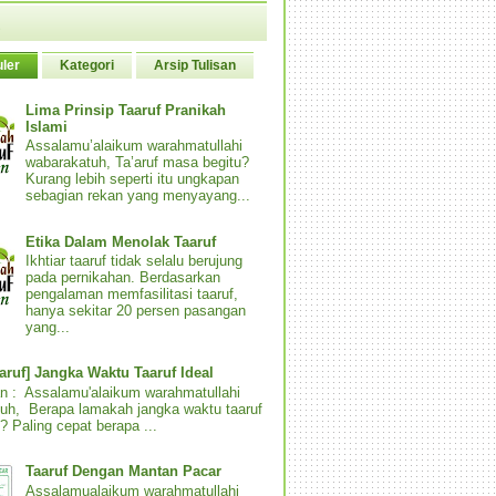
ler
Kategori
Arsip Tulisan
Lima Prinsip Taaruf Pranikah
Islami
Assalamu’alaikum warahmatullahi
wabarakatuh, Ta’aruf masa begitu?
Kurang lebih seperti itu ungkapan
sebagian rekan yang menyayang...
Etika Dalam Menolak Taaruf
Ikhtiar taaruf tidak selalu berujung
pada pernikahan. Berdasarkan
pengalaman memfasilitasi taaruf,
hanya sekitar 20 persen pasangan
yang...
aaruf] Jangka Waktu Taaruf Ideal
n : Assalamu'alaikum warahmatullahi
uh, Berapa lamakah jangka waktu taaruf
? Paling cepat berapa ...
Taaruf Dengan Mantan Pacar
Assalamualaikum warahmatullahi