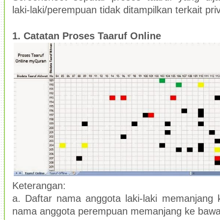
laki-laki/perempuan tidak ditampilkan terkait priv
1. Catatan
P
roses Taaruf Onlin
e
Keterangan:
a. Daftar n
ama anggota laki-laki memanjang 
nama
anggota perempuan me
manjang
ke baw