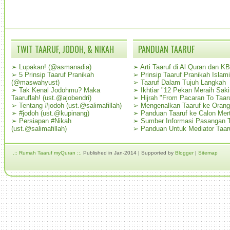
TWIT TAARUF, JODOH, & NIKAH
PANDUAN TAARUF
➢
Lupakan! (@asmanadia)
➢
Arti Taaruf di Al Quran dan K
➢
5 Prinsip Taaruf Pranikah
➢
Prinsip Taaruf Pranikah Islami
(@maswahyust)
➢
Taaruf Dalam Tujuh Langkah
➢
Tak Kenal Jodohmu? Maka
➢
Ikhtiar "12 Pekan Meraih Sak
Taaruflah! (ust.@ajobendri)
➢
Hijrah "From Pacaran To Taar
➢
Tentang #jodoh (ust.@salimafillah)
➢
Mengenalkan Taaruf ke Oran
➢
#jodoh (ust.@kupinang)
➢
Panduan Taaruf ke Calon Mer
➢
Persiapan #Nikah
➢
Sumber Informasi Pasangan T
(ust.@salimafillah)
➢
Panduan Untuk Mediator Taar
.:: Rumah Taaruf myQuran ::.
Published in Jan-2014 | Supported by
Blogger
|
Sitemap