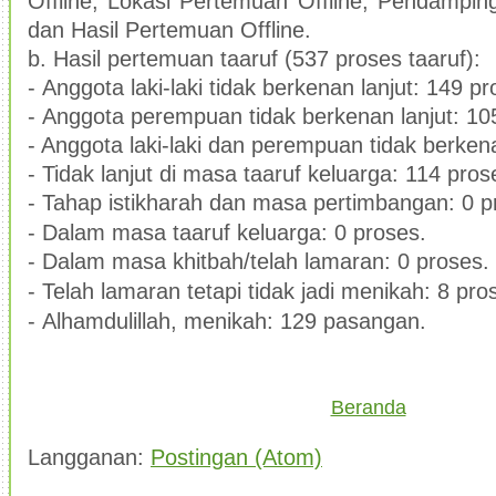
Offline, Lokasi Pertemuan Offline, Pendampin
dan Hasil Pertemuan Offline.
b
.
H
asil pertemuan taaruf
(537 proses taaruf):
-
Anggota laki-laki
tidak berkenan lanjut
:
149 pr
-
Anggota perempuan
tidak berkenan
lanjut: 10
- Anggota laki-laki
dan perempuan t
idak berkena
-
T
idak lanjut
d
i
masa taaruf keluarga: 114
pros
-
Ta
hap
istikharah dan masa pertimbangan: 0 p
-
Dalam masa
taaruf keluarga: 0 proses.
- Dalam masa khitbah/telah lamaran: 0 proses
.
-
Telah lamaran
tetapi tidak jadi
menikah
: 8 pro
-
Alhamdulillah, m
enikah: 129 pasangan.
Beranda
Langganan:
Postingan (Atom)