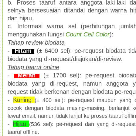
b. Proses taaruf
antara anggota laki-laki 
selny
a bersesuaian ditandai dengan warna
hi
dan hijau.
c. Informasi warna se
l
(perhitungan juml
menggunakan fungsi
Count Cell Color
):
Tahap review biodata
-
Hitam
(± 6400 sel): pe-request biodata ti
biodata yang di-request/diajukan/di-review.
Tahap taaruf online
-
Merah
(
± 1700 sel): pe-request bioda
biodata yang di-request, namun anggota y
request tidak berkenan dengan biodata pe-req
-
Kuning
(
±
400 sel): pe-request maupun yang 
cocok dengan biodata masing-masing, berlanjut 
lewat email, namun tidak lanjut ke proses taaruf offlin
-
Hijau
(536 sel): pe-request dan yang di-reques
taaruf offline.