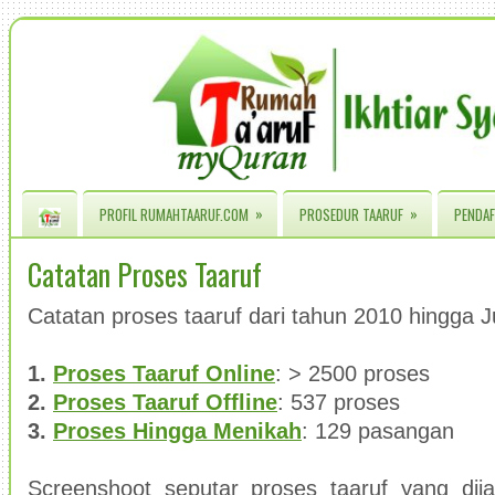
»
»
PROFIL RUMAHTAARUF.COM
PROSEDUR TAARUF
PENDAF
Catatan Proses Taaruf
Catatan proses taaruf dari tahun 2010 hingga J
1.
Proses Taaruf Online
: >
2500
proses
2.
Proses Taaruf Offline
: 537 proses
3.
Proses Hingga
Men
ikah
: 129
pasangan
S
creenshoot seputar proses taaruf yang dij