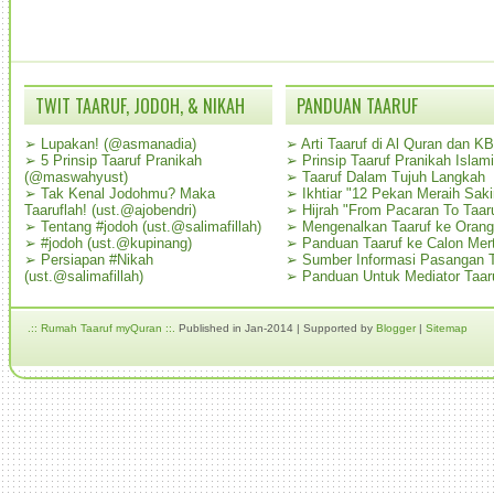
TWIT TAARUF, JODOH, & NIKAH
PANDUAN TAARUF
➢
Lupakan! (@asmanadia)
➢
Arti Taaruf di Al Quran dan K
➢
5 Prinsip Taaruf Pranikah
➢
Prinsip Taaruf Pranikah Islami
(@maswahyust)
➢
Taaruf Dalam Tujuh Langkah
➢
Tak Kenal Jodohmu? Maka
➢
Ikhtiar "12 Pekan Meraih Sak
Taaruflah! (ust.@ajobendri)
➢
Hijrah "From Pacaran To Taar
➢
Tentang #jodoh (ust.@salimafillah)
➢
Mengenalkan Taaruf ke Oran
➢
#jodoh (ust.@kupinang)
➢
Panduan Taaruf ke Calon Mer
➢
Persiapan #Nikah
➢
Sumber Informasi Pasangan T
(ust.@salimafillah)
➢
Panduan Untuk Mediator Taar
.:: Rumah Taaruf myQuran ::.
Published in Jan-2014 | Supported by
Blogger
|
Sitemap