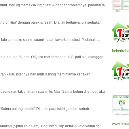
mbut isteri yg memaksa ingin tahu& dengar problemnya, padahal ia
g dr Hira’ dengan panik & resah. Dia tak bertanya, dia sediakan
r lalu curhat ke suami, suami malah tawarkan solusi. Padahal dia
keberkaha
bla-bla-bla. Suami: OK, kita cari pembantu. I: O, jadi aku dianggap
arah kalau isterinya nan multitasking memintanya kerjakan
langsung nan tak difahami suami. Ie: Mas, Salma belum dijemput, aku
i Salma pulang sendiri” Dijamin para isteri gondok, sebab
www.prose
kan (Spiral ke dalam). Bagi isteri, tiap detail & keterkaitan sgt