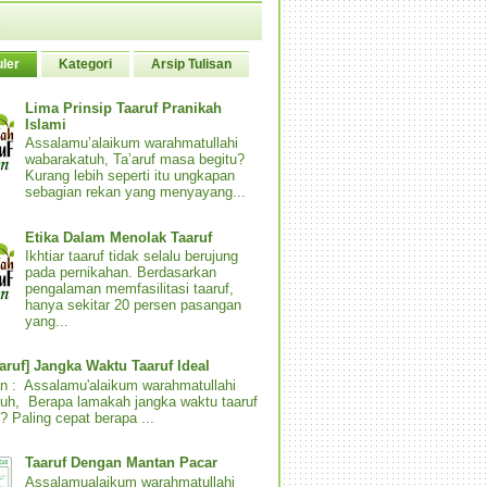
ler
Kategori
Arsip Tulisan
Lima Prinsip Taaruf Pranikah
Islami
Assalamu’alaikum warahmatullahi
wabarakatuh, Ta’aruf masa begitu?
Kurang lebih seperti itu ungkapan
sebagian rekan yang menyayang...
Etika Dalam Menolak Taaruf
Ikhtiar taaruf tidak selalu berujung
pada pernikahan. Berdasarkan
pengalaman memfasilitasi taaruf,
hanya sekitar 20 persen pasangan
yang...
aaruf] Jangka Waktu Taaruf Ideal
n : Assalamu'alaikum warahmatullahi
uh, Berapa lamakah jangka waktu taaruf
? Paling cepat berapa ...
Taaruf Dengan Mantan Pacar
Assalamualaikum warahmatullahi