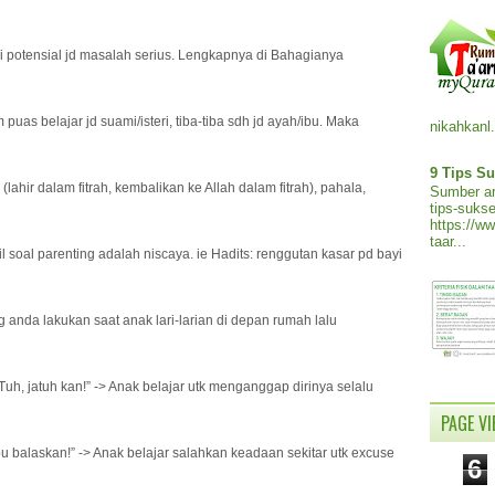
ui potensial jd masalah serius. Lengkapnya di Bahagianya
 puas belajar jd suami/isteri, tiba-tiba sdh jd ayah/ibu. Maka
nikahkanl.
9 Tips Su
lahir dalam fitrah, kembalikan ke Allah dalam fitrah), pahala,
Sumber ar
tips-sukse
https://w
taar...
l soal parenting adalah niscaya. ie Hadits: renggutan kasar pd bayi
ng anda lakukan saat anak lari-larian di depan rumah lalu
! Tuh, jatuh kan!” -> Anak belajar utk menganggap dirinya selalu
PAGE V
Ibu balaskan!” -> Anak belajar salahkan keadaan sekitar utk excuse
6