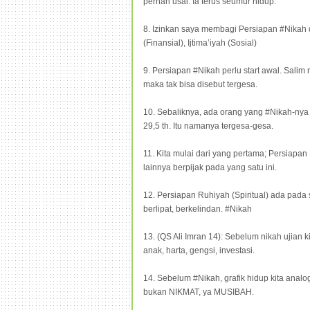
pernah usai. Ia terus seumur hidup.
8. Izinkan saya membagi Persiapan #Nikah d
(Finansial), Ijtima’iyah (Sosial)
9. Persiapan #Nikah perlu start awal. Salim 
maka tak bisa disebut tergesa.
10. Sebaliknya, ada orang yang #Nikah-nya 
29,5 th. Itu namanya tergesa-gesa.
11. Kita mulai dari yang pertama; Persiapa
lainnya berpijak pada yang satu ini.
12. Persiapan Ruhiyah (Spiritual) ada pada
berlipat, berkelindan. #Nikah
13. (QS Ali Imran 14): Sebelum nikah ujian k
anak, harta, gengsi, investasi.
14. Sebelum #Nikah, grafik hidup kita analog 
bukan NIKMAT, ya MUSIBAH.