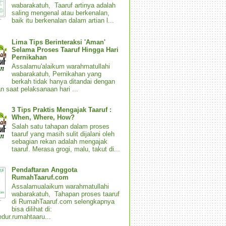
wabarakatuh, Taaruf artinya adalah
saling mengenal atau berkenalan,
baik itu berkenalan dalam artian l...
Lima Tips Berinteraksi 'Aman'
Selama Proses Taaruf Hingga Hari
Pernikahan
Assalamu'alaikum warahmatullahi
wabarakatuh, Pernikahan yang
berkah tidak hanya ditandai dengan
n saat pelaksanaan hari ...
3 Tips Praktis Mengajak Taaruf :
When, Where, How?
Salah satu tahapan dalam proses
taaruf yang masih sulit dijalani oleh
sebagian rekan adalah mengajak
taaruf. Merasa grogi, malu, takut di...
Pendaftaran Anggota
RumahTaaruf.com
Assalamualaikum warahmatullahi
wabarakatuh, Tahapan proses taaruf
di RumahTaaruf.com selengkapnya
bisa dilihat di:
dur.rumahtaaru...