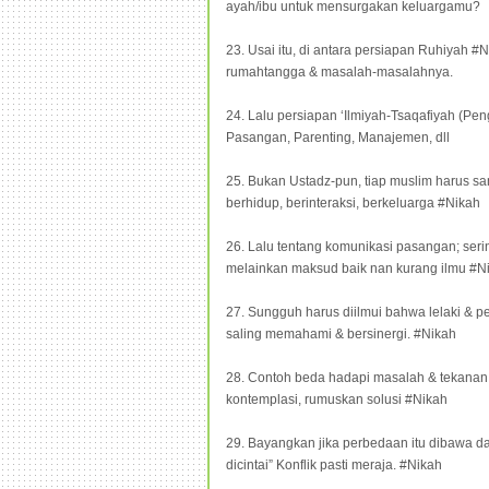
ayah/ibu untuk mensurgakan keluargamu?
23. Usai itu, di antara persiapan Ruhiyah
rumahtangga & masalah-masalahnya.
24. Lalu persiapan ‘Ilmiyah-Tsaqafiyah (Pe
Pasangan, Parenting, Manajemen, dll
25. Bukan Ustadz-pun, tiap muslim harus sa
berhidup, berinteraksi, berkeluarga #Nikah
26. Lalu tentang komunikasi pasangan; ser
melainkan maksud baik nan kurang ilmu #N
27. Sungguh harus diilmui bahwa lelaki & 
saling memahami & bersinergi. #Nikah
28. Contoh beda hadapi masalah & tekanan; 
kontemplasi, rumuskan solusi #Nikah
29. Bayangkan jika perbedaan itu dibawa da
dicintai” Konflik pasti meraja. #Nikah