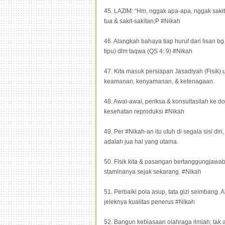
45. LAZIM: “Hm, nggak apa-apa, nggak sakit, 
tua & sakit-sakitan;P #Nikah
46. Alangkah bahaya tiap huruf dari lisan b
tipu) dlm taqwa (QS 4: 9) #Nikah
47. Kita masuk persiapan Jasadiyah (Fisik) 
keamanan, kenyamanan, & ketenagaan.
48. Awal-awal, periksa & konsultasilah ke do
kesehatan reproduksi #Nikah
49. Per #Nikah-an itu utuh di segala sisi di
adalah jua hal yang utama.
50. Fisik kita & pasangan bertanggungjawab
staminanya sejak sekarang. #Nikah
51. Perbaiki pola asup, tata gizi seimbang. 
jeleknya kualitas penerus #Nikah
52. Bangun kebiasaan olahraga ilmiah; tak