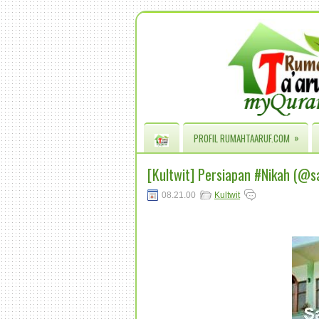
»
PROFIL RUMAHTAARUF.COM
[Kultwit] Persiapan #Nikah (@sa
08.21.00
Kultwit