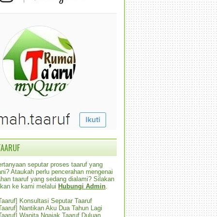
TAARUF
rtanyaan seputar proses taaruf yang
alani? Ataukah perlu pencerahan mengenai
han taaruf yang sedang dialami? Silakan
ikan ke kami melalui
Hubungi Admin
.
 Taaruf] Konsultasi Seputar Taaruf
 Taaruf] Nantikan Aku Dua Tahun Lagi
 Taaruf] Wanita Ngajak Taaruf Duluan