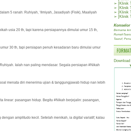
➢
[Klinik
➢
[Klinik
➢
[Klinik
alam 5 ranah: Ruhiyah, ‘Ilmiyah, Jasadiyah (Fisik), Maaliyah
➢
[Klinik
Konselor
nikah usia 20 th, tapi karena persiapannya dimulai umur 15 th,
Bernama len
RumahTaaruf.
Taaruf; Penu
umur 30 th, tapi persiapan penuh kesadaran baru dimulai umur
FORMAT
Download 
n Ruhiyah. Ialah nan paling mendasar. Segala persiapan #Nikah
 soal menata diri menerima ujian & tanggungjawab hidup nan lebih
ita linear: pasangan hidup. Begitu #Nikah berjejalin: pasangan,
dengan amplitudo kecil. Setelah menikah, ia digital variatif; kalau