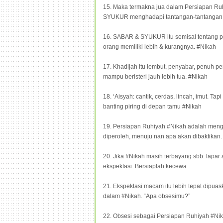
15. Maka termakna jua dalam Persiapan R
SYUKUR menghadapi tantangan-tantangan i
16. SABAR & SYUKUR itu semisal tentang p
orang memiliki lebih & kurangnya. #Nikah
17. Khadijah itu lembut, penyabar, penuh p
mampu beristeri jauh lebih tua. #Nikah
18. ‘Aisyah: cantik, cerdas, lincah, imut. 
banting piring di depan tamu #Nikah
19. Persiapan Ruhiyah #Nikah adalah meng
diperoleh, menuju nan apa akan dibaktikan.
20. Jika #Nikah masih terbayang sbb: lapar a
ekspektasi. Bersiaplah kecewa.
21. Ekspektasi macam itu lebih tepat dipuask
dalam #Nikah. “Apa obsesimu?”
22. Obsesi sebagai Persiapan Ruhiyah #Nik