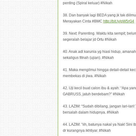
penting (Spiral keluar) #Nikah
38. Dan banyak lagi BEDA yang jk tak diilm
Merayakan Cinta #BMC
http://bit.ly/gW5rG4
39. Next: Parenting. Waktu kita sempit; belum
segeralah belajar jd Ortu #Nikah
40. Anak adl karunia yg hiasi hidup, amanah (
sekaligus fitnah (ujian). #Nikah
41. Maka mengilmui hingga detail-detail keci
membekas di jiwa. #Nikah
42. Uji kecil buat calon ibu & ayah: “Apa ya
GABRUSS, jatuh berdebam?” #Nikah
43. LAZIM: “Sudah dibilang, jangan lari-lari
bersalah dalam hidupnya. #Nikah
44. LAZIM: “iih, batunya nakal ya Nak! Sini 
dr kurangnya ikhtiyar. #Nikah