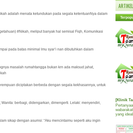
ARTIKEL
 #Nikah adalah menata ketundukan pada segala ketentuanNya dalam
Terpopu
ngetahuan) #Nikah, meliput banyak hal semisal Fiqh, Komunikasi
mpai pada batas minimal lmu syar’i nan dibutuhkan dalam
ingnya masalah rumahtangga bukan krn ada maksud jahat,
ikah
perempuan diciptakan berbeda dengan segala kekhasannya, untuk
[Klinik T
Wanita: berbagi, didengarkan, dimengerti. Lelaki: menyendiri,
Pertanyaa
wabarakat
yang ideal
lam sikap dengan asumsi: “Aku mencintaimu seperti aku ingin