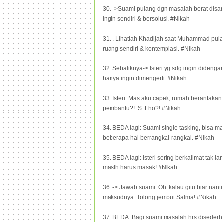
30. ->Suami pulang dgn masalah berat disa
ingin sendiri & bersolusi. #Nikah
31. . Lihatlah Khadijah saat Muhammad pulan
ruang sendiri & kontemplasi. #Nikah
32. Sebaliknya-> Isteri yg sdg ingin didenga
hanya ingin dimengerti. #Nikah
33. Isteri: Mas aku capek, rumah berantakan 
pembantu?!. S: Lho?! #Nikah
34. BEDA lagi: Suami single tasking, bisa m
beberapa hal berrangkai-rangkai. #Nikah
35. BEDA lagi: Isteri sering berkalimat tak 
masih harus masak! #Nikah
36. -> Jawab suami: Oh, kalau gitu biar nant
maksudnya: Tolong jemput Salma! #Nikah
37. BEDA. Bagi suami masalah hrs disederhana