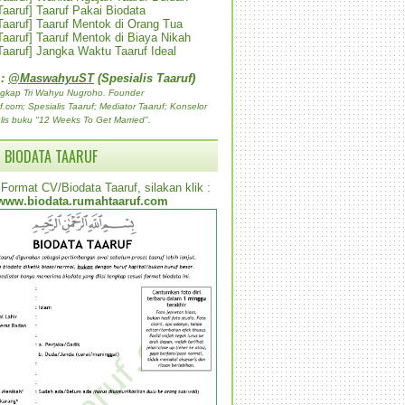
 Taaruf] Taaruf Pakai Biodata
 Taaruf] Taaruf Mentok di Orang Tua
 Taaruf] Taaruf Mentok di Biaya Nikah
 Taaruf] Jangka Waktu Taaruf Ideal
 :
@MaswahyuST
(Spesialis Taaruf)
gkap Tri Wahyu Nugroho. Founder
com; Spesialis Taaruf; Mediator Taaruf; Konselor
lis buku "12 Weeks To Get Married".
 BIODATA TAARUF
Format CV/Biodata Taaruf, silakan klik :
www.biodata.rumahtaaruf.com