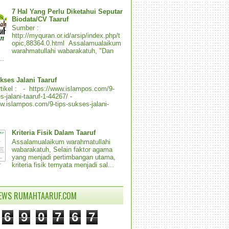
7 Hal Yang Perlu Diketahui Seputar
Biodata/CV Taaruf
Sumber :
http://myquran.or.id/arsip/index.php/t
opic,88364.0.html Assalamualaikum
warahmatullahi wabarakatuh, "Dan
..
kses Jalani Taaruf
tikel : - https://www.islampos.com/9-
s-jalani-taaruf-1-44267/ -
ww.islampos.com/9-tips-sukses-jalani-
Kriteria Fisik Dalam Taaruf
Assalamualaikum warahmatullahi
wabarakatuh, Selain faktor agama
yang menjadi pertimbangan utama,
kriteria fisik ternyata menjadi sal...
IEWS RUMAHTAARUF.COM
6
9
0
7
6
7