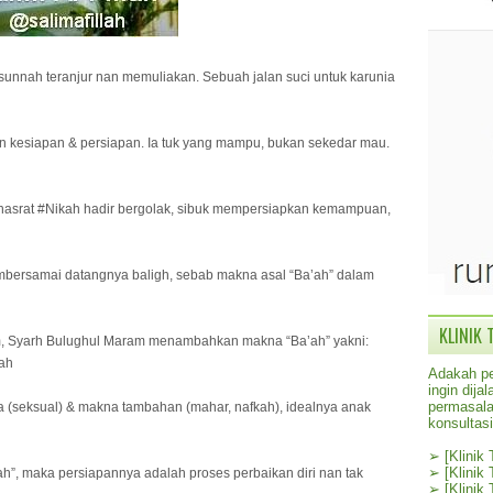
h sunnah teranjur nan memuliakan. Sebuah jalan suci untuk karunia
n kesiapan & persiapan. Ia tuk yang mampu, bukan sekedar mau.
 hasrat #Nikah hadir bergolak, sibuk mempersiapkan kemampuan,
bersamai datangnya baligh, sebab makna asal “Ba’ah” dalam
KLINIK 
m, Syarh Bulughul Maram menambahkan makna “Ba’ah” yakni:
ah
Adakah pe
ingin dij
permasala
 (seksual) & makna tambahan (mahar, nafkah), idealnya anak
konsultas
➢
[Klinik
➢
[Klinik
ah”, maka persiapannya adalah proses perbaikan diri nan tak
➢
[Klinik