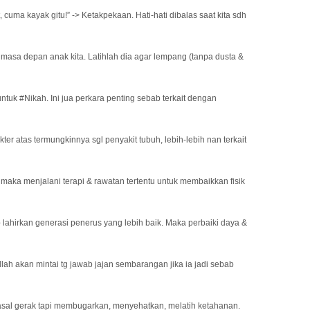
cuma kayak gitu!” -> Ketakpekaan. Hati-hati dibalas saat kita sdh
g masa depan anak kita. Latihlah dia agar lempang (tanpa dusta &
untuk #Nikah. Ini jua perkara penting sebab terkait dengan
kter atas termungkinnya sgl penyakit tubuh, lebih-lebih nan terkait
ri, maka menjalani terapi & rawatan tertentu untuk membaikkan fisik
 lahirkan generasi penerus yang lebih baik. Maka perbaiki daya &
Allah akan mintai tg jawab jajan sembarangan jika ia jadi sebab
 asal gerak tapi membugarkan, menyehatkan, melatih ketahanan.