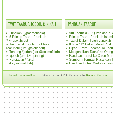
TWIT TAARUF, JODOH, & NIKAH
PANDUAN TAARUF
➢
Lupakan! (@asmanadia)
➢
Arti Taaruf di Al Quran dan K
➢
5 Prinsip Taaruf Pranikah
➢
Prinsip Taaruf Pranikah Islami
(@maswahyust)
➢
Taaruf Dalam Tujuh Langkah
➢
Tak Kenal Jodohmu? Maka
➢
Ikhtiar "12 Pekan Meraih Sak
Taaruflah! (ust.@ajobendri)
➢
Hijrah "From Pacaran To Taar
➢
Tentang #jodoh (ust.@salimafillah)
➢
Mengenalkan Taaruf ke Oran
➢
#jodoh (ust.@kupinang)
➢
Panduan Taaruf ke Calon Mer
➢
Persiapan #Nikah
➢
Sumber Informasi Pasangan T
(ust.@salimafillah)
➢
Panduan Untuk Mediator Taar
.:: Rumah Taaruf myQuran ::.
Published in Jan-2014 | Supported by
Blogger
|
Sitemap