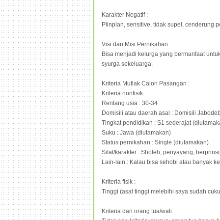
Karakter Negatif :
Plinplan, sensitive, tidak supel, cenderung p
Visi dan Misi Pernikahan :
Bisa menjadi kelurga yang bermanfaat untu
syurga sekeluarga.
Kriteria Mutlak Calon Pasangan :
Kriteria nonfisik :
Rentang usia : 30-34
Domisili atau daerah asal : Domisili Jabod
Tingkat pendidikan : S1 sederajat (diutamak
Suku : Jawa (diutamakan)
Status pernikahan : Single (diutamakan)
Sifat/karakter : Sholeh, penyayang, berprin
Lain-lain : Kalau bisa sehobi atau banyak k
Kriteria fisik :
Tinggi (asal tinggi melebihi saya sudah cuku
Kriteria dari orang tua/wali :