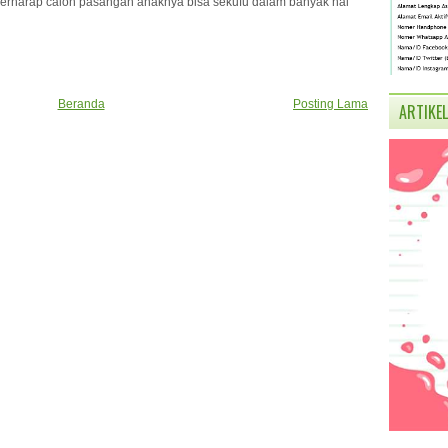
 berharap calon pasangan anaknya bisa sekufu dalam banyak hal
Beranda
Posting Lama
ARTIKEL