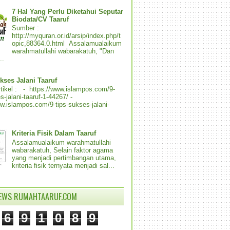
7 Hal Yang Perlu Diketahui Seputar
Biodata/CV Taaruf
Sumber :
http://myquran.or.id/arsip/index.php/t
opic,88364.0.html Assalamualaikum
warahmatullahi wabarakatuh, "Dan
..
kses Jalani Taaruf
tikel : - https://www.islampos.com/9-
s-jalani-taaruf-1-44267/ -
ww.islampos.com/9-tips-sukses-jalani-
Kriteria Fisik Dalam Taaruf
Assalamualaikum warahmatullahi
wabarakatuh, Selain faktor agama
yang menjadi pertimbangan utama,
kriteria fisik ternyata menjadi sal...
IEWS RUMAHTAARUF.COM
6
9
1
0
8
9