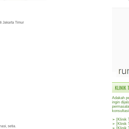
di Jakarta Timur
KLINIK 
Adakah pe
ingin dij
permasala
konsultas
➢
[Klinik
➢
[Klinik
asi, setia.
➢
[Klinik