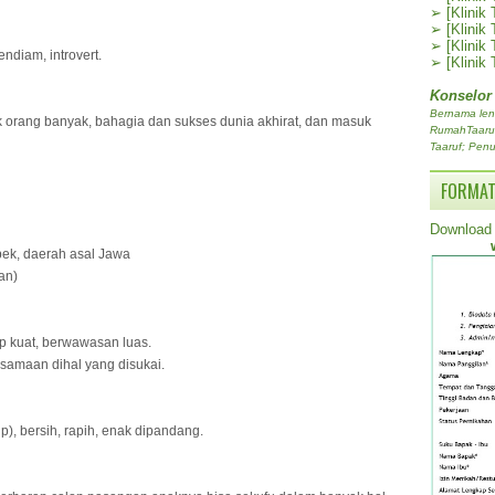
➢
[Klinik
➢
[Klinik
➢
[Klinik
endiam, introvert.
➢
[Klinik
Konselor
Bernama len
k orang banyak, bahagia dan sukses dunia akhirat, dan masuk
RumahTaaruf.
Taaruf; Penu
FORMAT
Download 
ebek, daerah asal Jawa
an)
sip kuat, berwawasan luas.
esamaan dihal yang disukai.
p), bersih, rapih, enak dipandang.