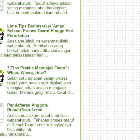
wabarakatuh, Taaruf artinya adalah
saling mengenal atau berkenalan,
baik itu berkenalan dalam artian l...
Lima Tips Berinteraksi 'Aman'
Selama Proses Taaruf Hingga Hari
Pernikahan
Assalamu'alaikum warahmatullahi
wabarakatuh, Pernikahan yang
berkah tidak hanya ditandai dengan
n saat pelaksanaan hari ...
3 Tips Praktis Mengajak Taaruf :
When, Where, How?
Salah satu tahapan dalam proses
taaruf yang masih sulit dijalani oleh
sebagian rekan adalah mengajak
taaruf. Merasa grogi, malu, takut di...
Pendaftaran Anggota
RumahTaaruf.com
Assalamualaikum warahmatullahi
wabarakatuh, Tahapan proses taaruf
di RumahTaaruf.com selengkapnya
bisa dilihat di:
dur.rumahtaaru...