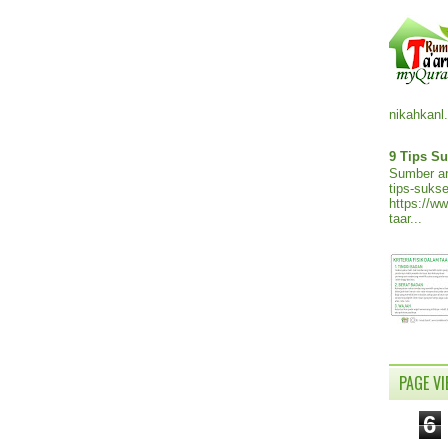
nikahkanl.
9 Tips Su
Sumber ar
tips-sukse
https://w
taar...
PAGE V
6