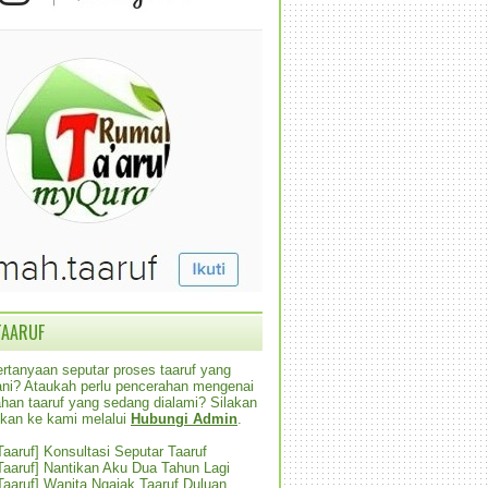
TAARUF
rtanyaan seputar proses taaruf yang
alani? Ataukah perlu pencerahan mengenai
han taaruf yang sedang dialami? Silakan
ikan ke kami melalui
Hubungi Admin
.
 Taaruf] Konsultasi Seputar Taaruf
 Taaruf] Nantikan Aku Dua Tahun Lagi
 Taaruf] Wanita Ngajak Taaruf Duluan