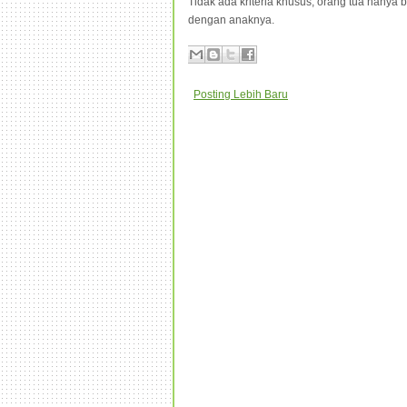
Tidak ada kriteria khusus, orang tua hanya
dengan anaknya.
Posting Lebih Baru