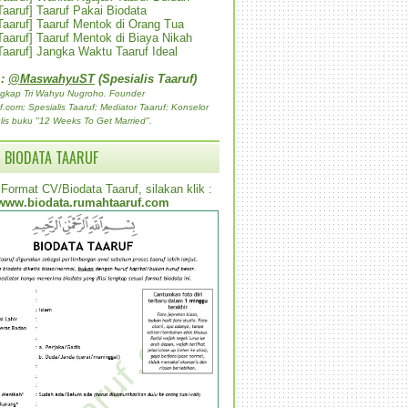
 Taaruf] Taaruf Pakai Biodata
 Taaruf] Taaruf Mentok di Orang Tua
 Taaruf] Taaruf Mentok di Biaya Nikah
 Taaruf] Jangka Waktu Taaruf Ideal
 :
@MaswahyuST
(Spesialis Taaruf)
gkap Tri Wahyu Nugroho. Founder
com; Spesialis Taaruf; Mediator Taaruf; Konselor
lis buku "12 Weeks To Get Married".
 BIODATA TAARUF
Format CV/Biodata Taaruf, silakan klik :
www.biodata.rumahtaaruf.com