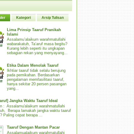
ler
Kategori
Arsip Tulisan
Lima Prinsip Taaruf Pranikah
Islami
Assalamu’alaikum warahmatullahi
wabarakatuh, Ta’aruf masa begitu?
Kurang lebih seperti itu ungkapan
sebagian rekan yang menyayang...
Etika Dalam Menolak Taaruf
Ikhtiar taaruf tidak selalu berujung
pada pernikahan. Berdasarkan
pengalaman memfasilitasi taaruf,
hanya sekitar 20 persen pasangan
yang...
aaruf] Jangka Waktu Taaruf Ideal
n : Assalamu'alaikum warahmatullahi
uh, Berapa lamakah jangka waktu taaruf
? Paling cepat berapa ...
Taaruf Dengan Mantan Pacar
Assalamualaikum warahmatullahi