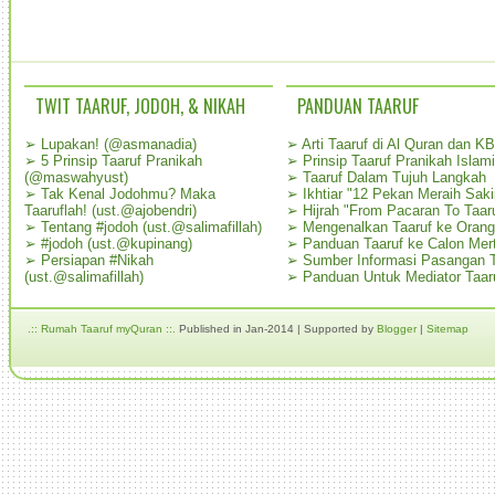
TWIT TAARUF, JODOH, & NIKAH
PANDUAN TAARUF
➢
Lupakan! (@asmanadia)
➢
Arti Taaruf di Al Quran dan K
➢
5 Prinsip Taaruf Pranikah
➢
Prinsip Taaruf Pranikah Islami
(@maswahyust)
➢
Taaruf Dalam Tujuh Langkah
➢
Tak Kenal Jodohmu? Maka
➢
Ikhtiar "12 Pekan Meraih Sak
Taaruflah! (ust.@ajobendri)
➢
Hijrah "From Pacaran To Taar
➢
Tentang #jodoh (ust.@salimafillah)
➢
Mengenalkan Taaruf ke Oran
➢
#jodoh (ust.@kupinang)
➢
Panduan Taaruf ke Calon Mer
➢
Persiapan #Nikah
➢
Sumber Informasi Pasangan T
(ust.@salimafillah)
➢
Panduan Untuk Mediator Taar
.:: Rumah Taaruf myQuran ::.
Published in Jan-2014 | Supported by
Blogger
|
Sitemap