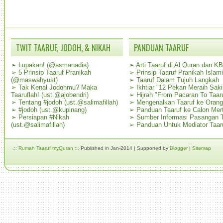
TWIT TAARUF, JODOH, & NIKAH
PANDUAN TAARUF
➢
Lupakan! (@asmanadia)
➢
Arti Taaruf di Al Quran dan K
➢
5 Prinsip Taaruf Pranikah
➢
Prinsip Taaruf Pranikah Islami
(@maswahyust)
➢
Taaruf Dalam Tujuh Langkah
➢
Tak Kenal Jodohmu? Maka
➢
Ikhtiar "12 Pekan Meraih Sak
Taaruflah! (ust.@ajobendri)
➢
Hijrah "From Pacaran To Taar
➢
Tentang #jodoh (ust.@salimafillah)
➢
Mengenalkan Taaruf ke Oran
➢
#jodoh (ust.@kupinang)
➢
Panduan Taaruf ke Calon Mer
➢
Persiapan #Nikah
➢
Sumber Informasi Pasangan T
(ust.@salimafillah)
➢
Panduan Untuk Mediator Taar
.:: Rumah Taaruf myQuran ::.
Published in Jan-2014 | Supported by
Blogger
|
Sitemap