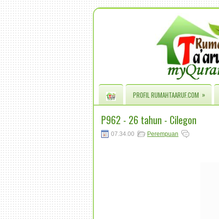
»
PROFIL RUMAHTAARUF.COM
P962 - 26 tahun - Cilegon
07.34.00
Perempuan