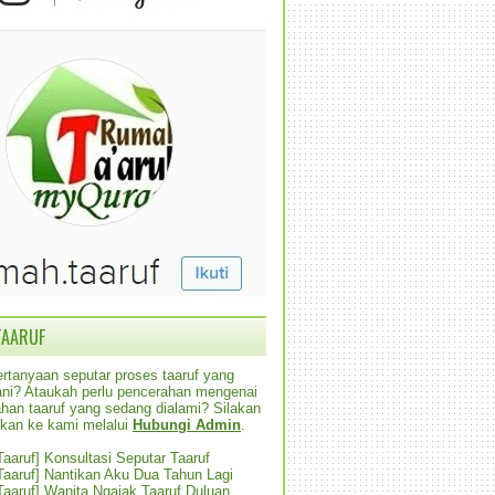
TAARUF
rtanyaan seputar proses taaruf yang
alani? Ataukah perlu pencerahan mengenai
han taaruf yang sedang dialami? Silakan
ikan ke kami melalui
Hubungi Admin
.
 Taaruf] Konsultasi Seputar Taaruf
 Taaruf] Nantikan Aku Dua Tahun Lagi
 Taaruf] Wanita Ngajak Taaruf Duluan