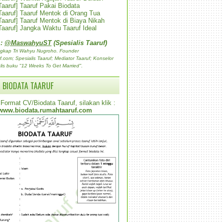
 Taaruf] Taaruf Pakai Biodata
 Taaruf] Taaruf Mentok di Orang Tua
 Taaruf] Taaruf Mentok di Biaya Nikah
 Taaruf] Jangka Waktu Taaruf Ideal
 :
@MaswahyuST
(Spesialis Taaruf)
gkap Tri Wahyu Nugroho. Founder
com; Spesialis Taaruf; Mediator Taaruf; Konselor
lis buku "12 Weeks To Get Married".
 BIODATA TAARUF
Format CV/Biodata Taaruf, silakan klik :
www.biodata.rumahtaaruf.com