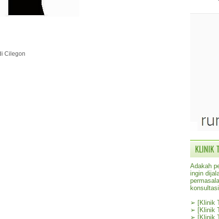
di Cilegon
KLINIK 
Adakah pe
ingin dij
permasala
konsultas
➢
[Klinik
➢
[Klinik
➢
[Klinik