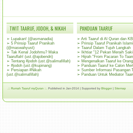
TWIT TAARUF, JODOH, & NIKAH
PANDUAN TAARUF
➢
Lupakan! (@asmanadia)
➢
Arti Taaruf di Al Quran dan K
➢
5 Prinsip Taaruf Pranikah
➢
Prinsip Taaruf Pranikah Islami
(@maswahyust)
➢
Taaruf Dalam Tujuh Langkah
➢
Tak Kenal Jodohmu? Maka
➢
Ikhtiar "12 Pekan Meraih Sak
Taaruflah! (ust.@ajobendri)
➢
Hijrah "From Pacaran To Taar
➢
Tentang #jodoh (ust.@salimafillah)
➢
Mengenalkan Taaruf ke Oran
➢
#jodoh (ust.@kupinang)
➢
Panduan Taaruf ke Calon Mer
➢
Persiapan #Nikah
➢
Sumber Informasi Pasangan T
(ust.@salimafillah)
➢
Panduan Untuk Mediator Taar
.:: Rumah Taaruf myQuran ::.
Published in Jan-2014 | Supported by
Blogger
|
Sitemap