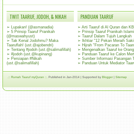
TWIT TAARUF, JODOH, & NIKAH
PANDUAN TAARUF
➢
Lupakan! (@asmanadia)
➢
Arti Taaruf di Al Quran dan K
➢
5 Prinsip Taaruf Pranikah
➢
Prinsip Taaruf Pranikah Islami
(@maswahyust)
➢
Taaruf Dalam Tujuh Langkah
➢
Tak Kenal Jodohmu? Maka
➢
Ikhtiar "12 Pekan Meraih Sak
Taaruflah! (ust.@ajobendri)
➢
Hijrah "From Pacaran To Taar
➢
Tentang #jodoh (ust.@salimafillah)
➢
Mengenalkan Taaruf ke Oran
➢
#jodoh (ust.@kupinang)
➢
Panduan Taaruf ke Calon Mer
➢
Persiapan #Nikah
➢
Sumber Informasi Pasangan T
(ust.@salimafillah)
➢
Panduan Untuk Mediator Taar
.:: Rumah Taaruf myQuran ::.
Published in Jan-2014 | Supported by
Blogger
|
Sitemap