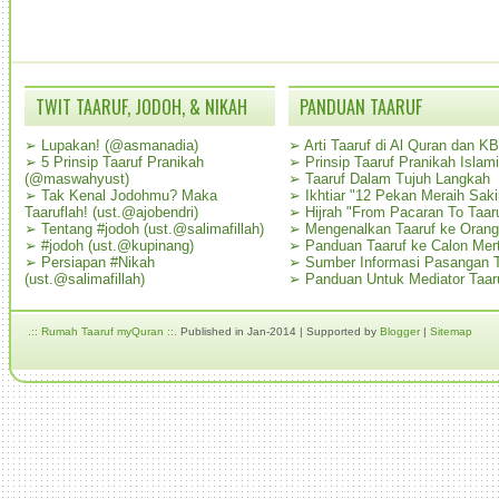
TWIT TAARUF, JODOH, & NIKAH
PANDUAN TAARUF
➢
Lupakan! (@asmanadia)
➢
Arti Taaruf di Al Quran dan K
➢
5 Prinsip Taaruf Pranikah
➢
Prinsip Taaruf Pranikah Islami
(@maswahyust)
➢
Taaruf Dalam Tujuh Langkah
➢
Tak Kenal Jodohmu? Maka
➢
Ikhtiar "12 Pekan Meraih Sak
Taaruflah! (ust.@ajobendri)
➢
Hijrah "From Pacaran To Taar
➢
Tentang #jodoh (ust.@salimafillah)
➢
Mengenalkan Taaruf ke Oran
➢
#jodoh (ust.@kupinang)
➢
Panduan Taaruf ke Calon Mer
➢
Persiapan #Nikah
➢
Sumber Informasi Pasangan T
(ust.@salimafillah)
➢
Panduan Untuk Mediator Taar
.:: Rumah Taaruf myQuran ::.
Published in Jan-2014 | Supported by
Blogger
|
Sitemap