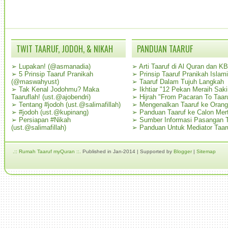
TWIT TAARUF, JODOH, & NIKAH
PANDUAN TAARUF
➢
Lupakan! (@asmanadia)
➢
Arti Taaruf di Al Quran dan K
➢
5 Prinsip Taaruf Pranikah
➢
Prinsip Taaruf Pranikah Islami
(@maswahyust)
➢
Taaruf Dalam Tujuh Langkah
➢
Tak Kenal Jodohmu? Maka
➢
Ikhtiar "12 Pekan Meraih Sak
Taaruflah! (ust.@ajobendri)
➢
Hijrah "From Pacaran To Taar
➢
Tentang #jodoh (ust.@salimafillah)
➢
Mengenalkan Taaruf ke Oran
➢
#jodoh (ust.@kupinang)
➢
Panduan Taaruf ke Calon Mer
➢
Persiapan #Nikah
➢
Sumber Informasi Pasangan T
(ust.@salimafillah)
➢
Panduan Untuk Mediator Taar
.:: Rumah Taaruf myQuran ::.
Published in Jan-2014 | Supported by
Blogger
|
Sitemap