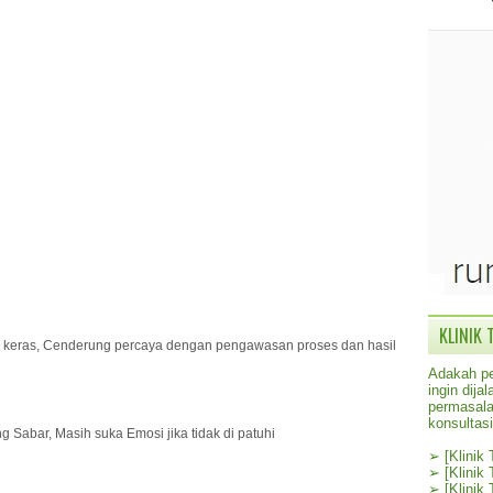
KLINIK 
ja keras, Cenderung percaya dengan pengawasan proses dan hasil
Adakah pe
ingin dij
permasala
konsultas
g Sabar, Masih suka Emosi jika tidak di patuhi
➢
[Klinik
➢
[Klinik
➢
[Klinik