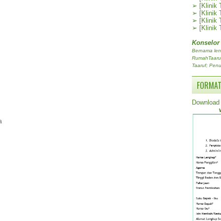
➢
[Klinik
➢
[Klinik
➢
[Klinik
➢
[Klinik
Konselor
Bernama len
RumahTaaruf.
Taaruf; Penu
FORMAT
Download 
a