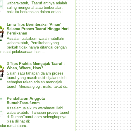
wabarakatuh, Taaruf artinya adalah
saling mengenal atau berkenalan,
baik itu berkenalan dalam artian l...
Lima Tips Berinteraksi 'Aman'
Selama Proses Taaruf Hingga Hari
Pernikahan
Assalamu'alaikum warahmatullahi
wabarakatuh, Pernikahan yang
berkah tidak hanya ditandai dengan
n saat pelaksanaan hari ...
3 Tips Praktis Mengajak Taaruf :
When, Where, How?
Salah satu tahapan dalam proses
taaruf yang masih sulit dijalani oleh
sebagian rekan adalah mengajak
taaruf. Merasa grogi, malu, takut di...
Pendaftaran Anggota
RumahTaaruf.com
Assalamualaikum warahmatullahi
wabarakatuh, Tahapan proses taaruf
di RumahTaaruf.com selengkapnya
bisa dilihat di:
dur.rumahtaaru...