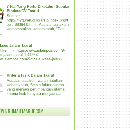
7 Hal Yang Perlu Diketahui Seputar
Biodata/CV Taaruf
Sumber :
http://myquran.or.id/arsip/index.php/t
opic,88364.0.html Assalamualaikum
warahmatullahi wabarakatuh, "Dan
..
kses Jalani Taaruf
tikel : - https://www.islampos.com/9-
s-jalani-taaruf-1-44267/ -
ww.islampos.com/9-tips-sukses-jalani-
Kriteria Fisik Dalam Taaruf
Assalamualaikum warahmatullahi
wabarakatuh, Selain faktor agama
yang menjadi pertimbangan utama,
kriteria fisik ternyata menjadi sal...
IEWS RUMAHTAARUF.COM