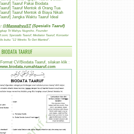
 Taaruf] Taaruf Pakai Biodata
 Taaruf] Taaruf Mentok di Orang Tua
 Taaruf] Taaruf Mentok di Biaya Nikah
 Taaruf] Jangka Waktu Taaruf Ideal
 :
@MaswahyuST
(Spesialis Taaruf)
gkap Tri Wahyu Nugroho. Founder
com; Spesialis Taaruf; Mediator Taaruf; Konselor
lis buku "12 Weeks To Get Married".
 BIODATA TAARUF
Format CV/Biodata Taaruf, silakan klik :
www.biodata.rumahtaaruf.com