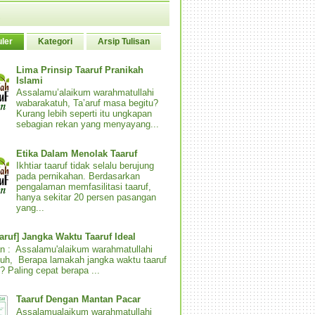
ler
Kategori
Arsip Tulisan
Lima Prinsip Taaruf Pranikah
Islami
Assalamu’alaikum warahmatullahi
wabarakatuh, Ta’aruf masa begitu?
Kurang lebih seperti itu ungkapan
sebagian rekan yang menyayang...
Etika Dalam Menolak Taaruf
Ikhtiar taaruf tidak selalu berujung
pada pernikahan. Berdasarkan
pengalaman memfasilitasi taaruf,
hanya sekitar 20 persen pasangan
yang...
aaruf] Jangka Waktu Taaruf Ideal
n : Assalamu'alaikum warahmatullahi
uh, Berapa lamakah jangka waktu taaruf
? Paling cepat berapa ...
Taaruf Dengan Mantan Pacar
Assalamualaikum warahmatullahi