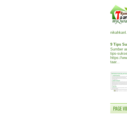
nikahkanl.
9 Tips Su
Sumber ar
tips-sukse
https://w
taar...
PAGE V