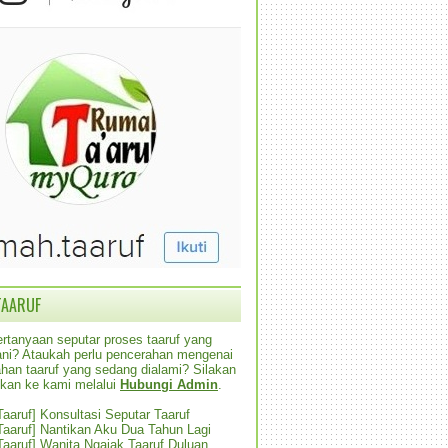
TAARUF
rtanyaan seputar proses taaruf yang
alani? Ataukah perlu pencerahan mengenai
han taaruf yang sedang dialami? Silakan
ikan ke kami melalui
Hubungi Admin
.
 Taaruf] Konsultasi Seputar Taaruf
 Taaruf] Nantikan Aku Dua Tahun Lagi
 Taaruf] Wanita Ngajak Taaruf Duluan