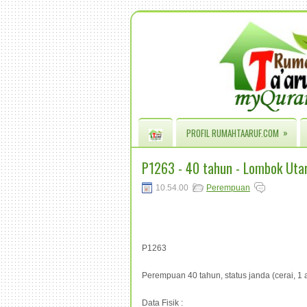
»
PROFIL RUMAHTAARUF.COM
P1263 - 40 tahun - Lombok Uta
10.54.00
Perempuan
P1263
Perempuan 40 tahun, status janda (cerai, 1 
Data Fisik :