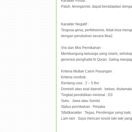
Karakter Positif :
Patuh, terorganisir, dapat beradaptasi dengan 
Karakter Negatif :
Tergesa-gesa, perfeksionis, tidak bisa meng
dengan perubahan secara tiba2.
Visi dan Misi Pernikahan :
Membangung keluarga yang islami, sehidu
generasi penghafal Al Quran. Saling menjag
Kriteria Mutlak Calon Pasangan :
Kriteria nonfisik :
Rentang usia : 2 – 5 thn
Domisili atau asal daerah : bebas, diutama
Tingkat pendidikan minimal : D3
Suku : Jawa atau Sunda
Status pernikahan : Perjaka
Sifat/karakter : Tegas, Pendengar yang baik,
Lain-lain : Saya mencari sosok laki-laki yan