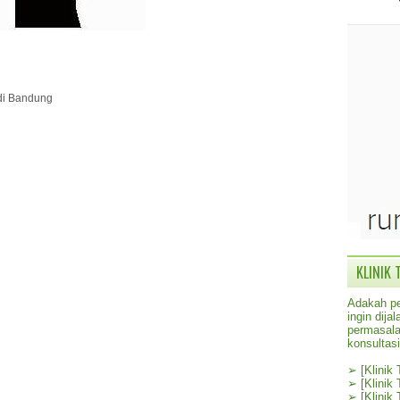
 di Bandung
KLINIK 
Adakah pe
ingin dij
permasala
konsultas
➢
[Klinik
➢
[Klinik
➢
[Klinik