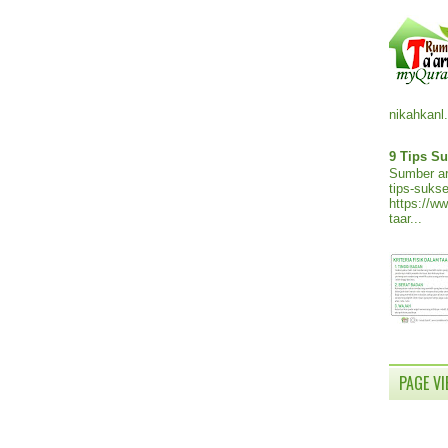
nikahkanl.
9 Tips Su
Sumber ar
tips-sukse
https://w
taar...
PAGE V