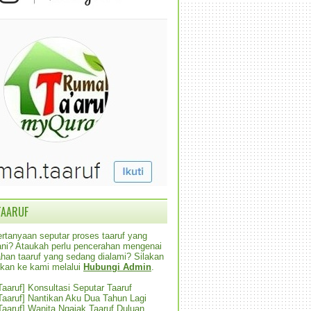
TAARUF
rtanyaan seputar proses taaruf yang
alani? Ataukah perlu pencerahan mengenai
han taaruf yang sedang dialami? Silakan
ikan ke kami melalui
Hubungi Admin
.
 Taaruf] Konsultasi Seputar Taaruf
 Taaruf] Nantikan Aku Dua Tahun Lagi
 Taaruf] Wanita Ngajak Taaruf Duluan