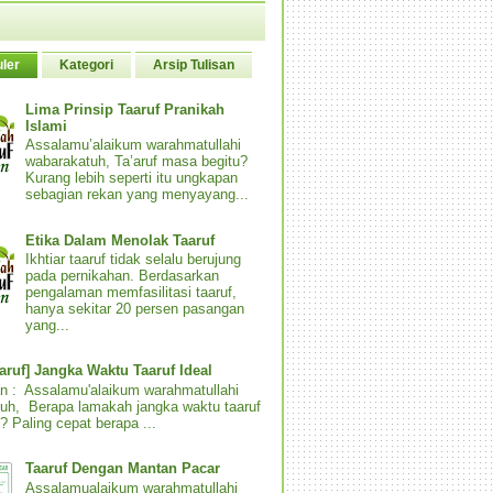
ler
Kategori
Arsip Tulisan
Lima Prinsip Taaruf Pranikah
Islami
Assalamu’alaikum warahmatullahi
wabarakatuh, Ta’aruf masa begitu?
Kurang lebih seperti itu ungkapan
sebagian rekan yang menyayang...
Etika Dalam Menolak Taaruf
Ikhtiar taaruf tidak selalu berujung
pada pernikahan. Berdasarkan
pengalaman memfasilitasi taaruf,
hanya sekitar 20 persen pasangan
yang...
aaruf] Jangka Waktu Taaruf Ideal
n : Assalamu'alaikum warahmatullahi
uh, Berapa lamakah jangka waktu taaruf
? Paling cepat berapa ...
Taaruf Dengan Mantan Pacar
Assalamualaikum warahmatullahi