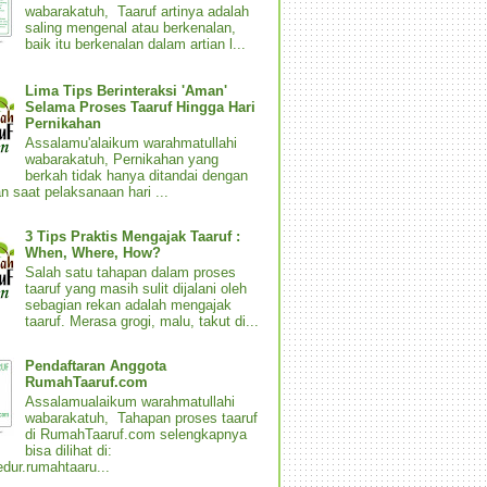
wabarakatuh, Taaruf artinya adalah
saling mengenal atau berkenalan,
baik itu berkenalan dalam artian l...
Lima Tips Berinteraksi 'Aman'
Selama Proses Taaruf Hingga Hari
Pernikahan
Assalamu'alaikum warahmatullahi
wabarakatuh, Pernikahan yang
berkah tidak hanya ditandai dengan
n saat pelaksanaan hari ...
3 Tips Praktis Mengajak Taaruf :
When, Where, How?
Salah satu tahapan dalam proses
taaruf yang masih sulit dijalani oleh
sebagian rekan adalah mengajak
taaruf. Merasa grogi, malu, takut di...
Pendaftaran Anggota
RumahTaaruf.com
Assalamualaikum warahmatullahi
wabarakatuh, Tahapan proses taaruf
di RumahTaaruf.com selengkapnya
bisa dilihat di:
dur.rumahtaaru...