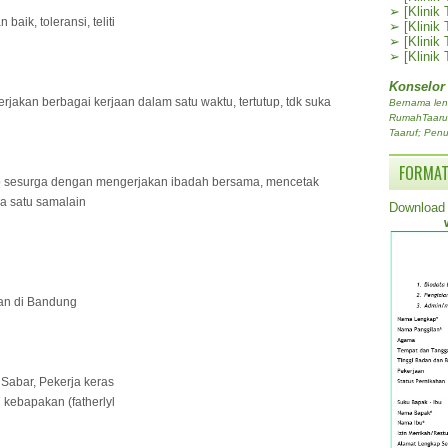
➢
[Klinik
baik, toleransi, teliti
➢
[Klinik
➢
[Klinik
➢
[Klinik
Konselor
erjakan berbagai kerjaan dalam satu waktu, tertutup, tdk suka
Bernama len
RumahTaaruf.
Taaruf; Penu
FORMAT
p sesurga dengan mengerjakan ibadah bersama, mencetak
a satu samalain
Download 
kan di Bandung
 Sabar, Pekerja keras
g kebapakan (fatherlyl