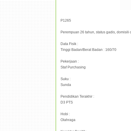
P1265
Perempuan 26 tahun, status gadis, domisili
Data Fisik :
Tinggi Badan/Berat Badan : 160/70
Pekerjaan :
Staf Purchasing
Suku :
Sunda
Pendidikan Terakhir :
D3 PTS
Hobi :
Olahraga