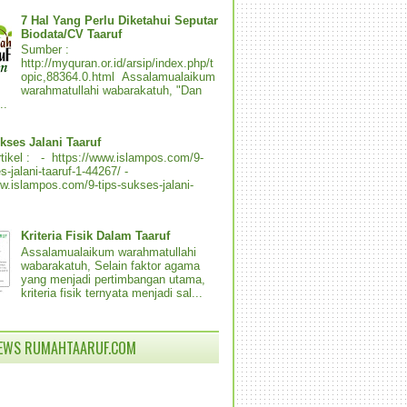
7 Hal Yang Perlu Diketahui Seputar
Biodata/CV Taaruf
Sumber :
http://myquran.or.id/arsip/index.php/t
opic,88364.0.html Assalamualaikum
warahmatullahi wabarakatuh, "Dan
..
kses Jalani Taaruf
tikel : - https://www.islampos.com/9-
s-jalani-taaruf-1-44267/ -
ww.islampos.com/9-tips-sukses-jalani-
Kriteria Fisik Dalam Taaruf
Assalamualaikum warahmatullahi
wabarakatuh, Selain faktor agama
yang menjadi pertimbangan utama,
kriteria fisik ternyata menjadi sal...
IEWS RUMAHTAARUF.COM