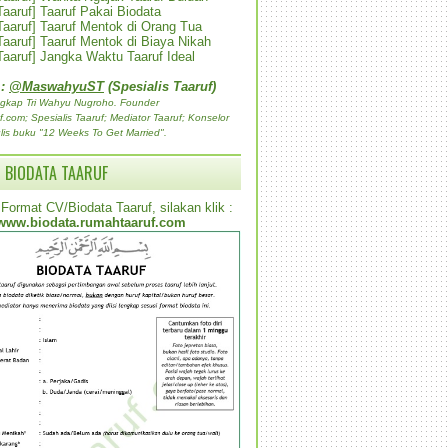
 Taaruf] Taaruf Pakai Biodata
 Taaruf] Taaruf Mentok di Orang Tua
 Taaruf] Taaruf Mentok di Biaya Nikah
 Taaruf] Jangka Waktu Taaruf Ideal
 :
@MaswahyuST
(Spesialis Taaruf)
gkap Tri Wahyu Nugroho. Founder
com; Spesialis Taaruf; Mediator Taaruf; Konselor
lis buku "12 Weeks To Get Married".
 BIODATA TAARUF
Format CV/Biodata Taaruf, silakan klik :
www.biodata.rumahtaaruf.com