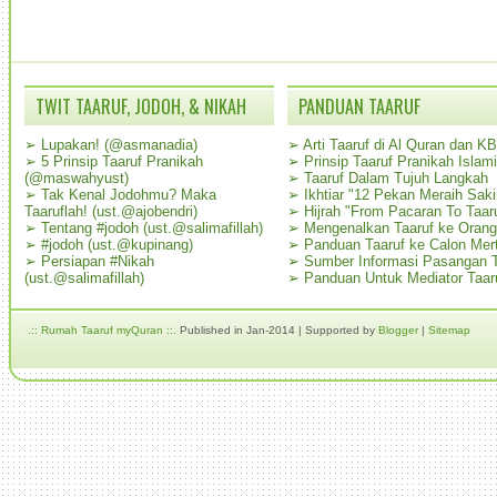
TWIT TAARUF, JODOH, & NIKAH
PANDUAN TAARUF
➢
Lupakan! (@asmanadia)
➢
Arti Taaruf di Al Quran dan K
➢
5 Prinsip Taaruf Pranikah
➢
Prinsip Taaruf Pranikah Islami
(@maswahyust)
➢
Taaruf Dalam Tujuh Langkah
➢
Tak Kenal Jodohmu? Maka
➢
Ikhtiar "12 Pekan Meraih Sak
Taaruflah! (ust.@ajobendri)
➢
Hijrah "From Pacaran To Taar
➢
Tentang #jodoh (ust.@salimafillah)
➢
Mengenalkan Taaruf ke Oran
➢
#jodoh (ust.@kupinang)
➢
Panduan Taaruf ke Calon Mer
➢
Persiapan #Nikah
➢
Sumber Informasi Pasangan T
(ust.@salimafillah)
➢
Panduan Untuk Mediator Taar
.:: Rumah Taaruf myQuran ::.
Published in Jan-2014 | Supported by
Blogger
|
Sitemap