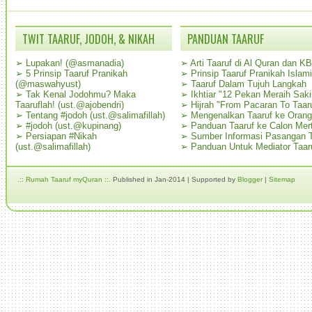
TWIT TAARUF, JODOH, & NIKAH
PANDUAN TAARUF
➢
Lupakan! (@asmanadia)
➢
Arti Taaruf di Al Quran dan K
➢
5 Prinsip Taaruf Pranikah
➢
Prinsip Taaruf Pranikah Islami
(@maswahyust)
➢
Taaruf Dalam Tujuh Langkah
➢
Tak Kenal Jodohmu? Maka
➢
Ikhtiar "12 Pekan Meraih Sak
Taaruflah! (ust.@ajobendri)
➢
Hijrah "From Pacaran To Taar
➢
Tentang #jodoh (ust.@salimafillah)
➢
Mengenalkan Taaruf ke Oran
➢
#jodoh (ust.@kupinang)
➢
Panduan Taaruf ke Calon Mer
➢
Persiapan #Nikah
➢
Sumber Informasi Pasangan T
(ust.@salimafillah)
➢
Panduan Untuk Mediator Taar
.:: Rumah Taaruf myQuran ::.
Published in Jan-2014 | Supported by
Blogger
|
Sitemap