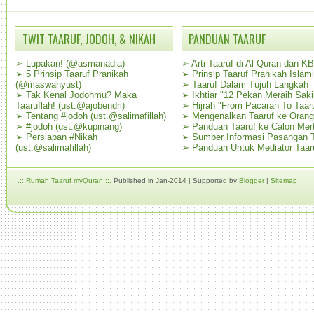
TWIT TAARUF, JODOH, & NIKAH
PANDUAN TAARUF
➢
Lupakan! (@asmanadia)
➢
Arti Taaruf di Al Quran dan K
➢
5 Prinsip Taaruf Pranikah
➢
Prinsip Taaruf Pranikah Islami
(@maswahyust)
➢
Taaruf Dalam Tujuh Langkah
➢
Tak Kenal Jodohmu? Maka
➢
Ikhtiar "12 Pekan Meraih Sak
Taaruflah! (ust.@ajobendri)
➢
Hijrah "From Pacaran To Taar
➢
Tentang #jodoh (ust.@salimafillah)
➢
Mengenalkan Taaruf ke Oran
➢
#jodoh (ust.@kupinang)
➢
Panduan Taaruf ke Calon Mer
➢
Persiapan #Nikah
➢
Sumber Informasi Pasangan T
(ust.@salimafillah)
➢
Panduan Untuk Mediator Taar
.:: Rumah Taaruf myQuran ::.
Published in Jan-2014 | Supported by
Blogger
|
Sitemap