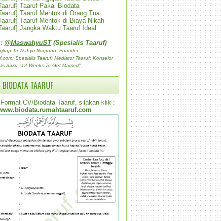
 Taaruf] Taaruf Pakai Biodata
 Taaruf] Taaruf Mentok di Orang Tua
 Taaruf] Taaruf Mentok di Biaya Nikah
 Taaruf] Jangka Waktu Taaruf Ideal
 :
@MaswahyuST
(Spesialis Taaruf)
gkap Tri Wahyu Nugroho. Founder
com; Spesialis Taaruf; Mediator Taaruf; Konselor
lis buku "12 Weeks To Get Married".
 BIODATA TAARUF
Format CV/Biodata Taaruf, silakan klik :
www.biodata.rumahtaaruf.com