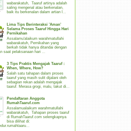
wabarakatuh, Taaruf artinya adalah
saling mengenal atau berkenalan,
baik itu berkenalan dalam artian l...
Lima Tips Berinteraksi 'Aman'
Selama Proses Taaruf Hingga Hari
Pernikahan
Assalamu'alaikum warahmatullahi
wabarakatuh, Pernikahan yang
berkah tidak hanya ditandai dengan
n saat pelaksanaan hari ...
3 Tips Praktis Mengajak Taaruf :
When, Where, How?
Salah satu tahapan dalam proses
taaruf yang masih sulit dijalani oleh
sebagian rekan adalah mengajak
taaruf. Merasa grogi, malu, takut di...
Pendaftaran Anggota
RumahTaaruf.com
Assalamualaikum warahmatullahi
wabarakatuh, Tahapan proses taaruf
di RumahTaaruf.com selengkapnya
bisa dilihat di:
dur.rumahtaaru...