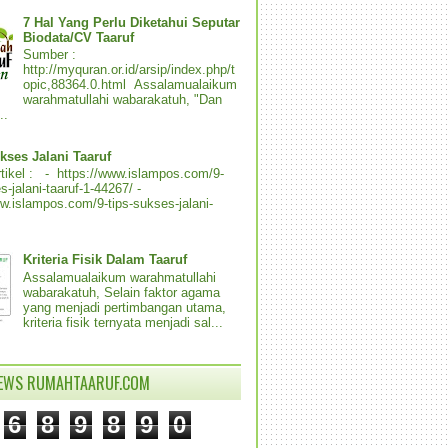
7 Hal Yang Perlu Diketahui Seputar
Biodata/CV Taaruf
Sumber :
http://myquran.or.id/arsip/index.php/t
opic,88364.0.html Assalamualaikum
warahmatullahi wabarakatuh, "Dan
..
kses Jalani Taaruf
tikel : - https://www.islampos.com/9-
s-jalani-taaruf-1-44267/ -
ww.islampos.com/9-tips-sukses-jalani-
Kriteria Fisik Dalam Taaruf
Assalamualaikum warahmatullahi
wabarakatuh, Selain faktor agama
yang menjadi pertimbangan utama,
kriteria fisik ternyata menjadi sal...
IEWS RUMAHTAARUF.COM
6
8
9
8
9
0