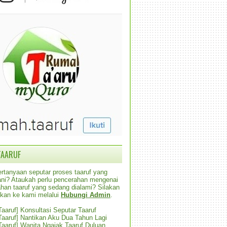
TAARUF
rtanyaan seputar proses taaruf yang
alani? Ataukah perlu pencerahan mengenai
han taaruf yang sedang dialami? Silakan
ikan ke kami melalui
Hubungi Admin
.
 Taaruf] Konsultasi Seputar Taaruf
 Taaruf] Nantikan Aku Dua Tahun Lagi
 Taaruf] Wanita Ngajak Taaruf Duluan