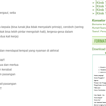
➢
[Klinik
➢
[Klinik
➢
[Klinik
rgaul, setia
➢
[Klinik
Konselor
Bernama len
kepala (bisa lunak jika tidak menyalahi prinsip), ceroboh (sering
RumahTaaruf.
untuk bisa lebih pintar mengolah hati), tergesa-gesa dalam
Taaruf; Penu
ua kali kerja)
FORMAT
Download 
a dan mendapat tempat yang nyaman di akhirat
 SWT
ua dan mertua
h kerabat
an pasangan
ait pasangan
WT