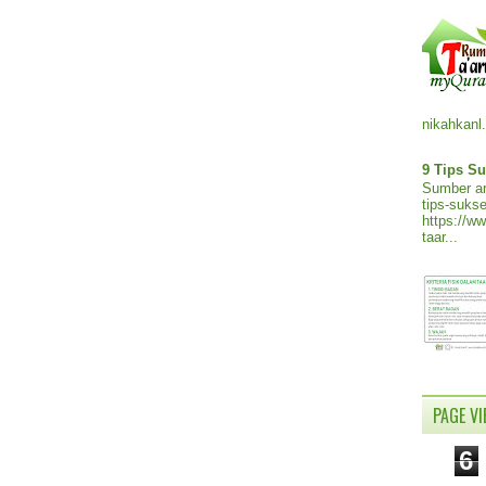
nikahkanl.
9 Tips Su
Sumber ar
tips-sukse
https://w
taar...
PAGE V
6