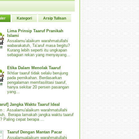
ler
Kategori
Arsip Tulisan
Lima Prinsip Taaruf Pranikah
Islami
Assalamu’alaikum warahmatullahi
wabarakatuh, Ta’aruf masa begitu?
Kurang lebih seperti itu ungkapan
sebagian rekan yang menyayang...
Etika Dalam Menolak Taaruf
Ikhtiar taaruf tidak selalu berujung
pada pernikahan. Berdasarkan
pengalaman memfasilitasi taaruf,
hanya sekitar 20 persen pasangan
yang...
aaruf] Jangka Waktu Taaruf Ideal
n : Assalamu'alaikum warahmatullahi
uh, Berapa lamakah jangka waktu taaruf
? Paling cepat berapa ...
Taaruf Dengan Mantan Pacar
Assalamualaikum warahmatullahi