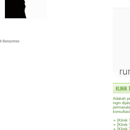
 di Banyumas
KLINIK 
Adakah pe
ingin dij
permasala
konsultas
➢
[Klinik
➢
[Klinik
➢
[Klinik