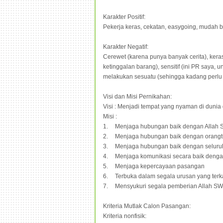
Karakter Positif:
Pekerja keras, cekatan, easygoing, mudah be
Karakter Negatif:
Cerewet (karena punya banyak cerita), keras 
ketinggalan barang), sensitif (ini PR saya, 
melakukan sesuatu (sehingga kadang perlu d
Visi dan Misi Pernikahan:
Visi : Menjadi tempat yang nyaman di duni
Misi :
1.
Menjaga hubungan baik dengan Allah
2.
Menjaga hubungan baik dengan orangt
3.
Menjaga hubungan baik dengan seluru
4.
Menjaga komunikasi secara baik deng
5.
Menjaga kepercayaan pasangan
6.
Terbuka dalam segala urusan yang terk
7.
Mensyukuri segala pemberian Allah S
Kriteria Mutlak Calon Pasangan:
Kriteria nonfisik: