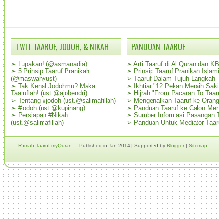
TWIT TAARUF, JODOH, & NIKAH
PANDUAN TAARUF
➢
Lupakan! (@asmanadia)
➢
Arti Taaruf di Al Quran dan K
➢
5 Prinsip Taaruf Pranikah
➢
Prinsip Taaruf Pranikah Islami
(@maswahyust)
➢
Taaruf Dalam Tujuh Langkah
➢
Tak Kenal Jodohmu? Maka
➢
Ikhtiar "12 Pekan Meraih Sak
Taaruflah! (ust.@ajobendri)
➢
Hijrah "From Pacaran To Taar
➢
Tentang #jodoh (ust.@salimafillah)
➢
Mengenalkan Taaruf ke Oran
➢
#jodoh (ust.@kupinang)
➢
Panduan Taaruf ke Calon Mer
➢
Persiapan #Nikah
➢
Sumber Informasi Pasangan T
(ust.@salimafillah)
➢
Panduan Untuk Mediator Taar
.:: Rumah Taaruf myQuran ::.
Published in Jan-2014 | Supported by
Blogger
|
Sitemap