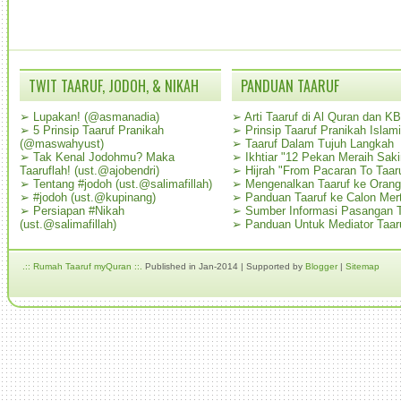
TWIT TAARUF, JODOH, & NIKAH
PANDUAN TAARUF
➢
Lupakan! (@asmanadia)
➢
Arti Taaruf di Al Quran dan K
➢
5 Prinsip Taaruf Pranikah
➢
Prinsip Taaruf Pranikah Islami
(@maswahyust)
➢
Taaruf Dalam Tujuh Langkah
➢
Tak Kenal Jodohmu? Maka
➢
Ikhtiar "12 Pekan Meraih Sak
Taaruflah! (ust.@ajobendri)
➢
Hijrah "From Pacaran To Taar
➢
Tentang #jodoh (ust.@salimafillah)
➢
Mengenalkan Taaruf ke Oran
➢
#jodoh (ust.@kupinang)
➢
Panduan Taaruf ke Calon Mer
➢
Persiapan #Nikah
➢
Sumber Informasi Pasangan T
(ust.@salimafillah)
➢
Panduan Untuk Mediator Taar
.:: Rumah Taaruf myQuran ::.
Published in Jan-2014 | Supported by
Blogger
|
Sitemap