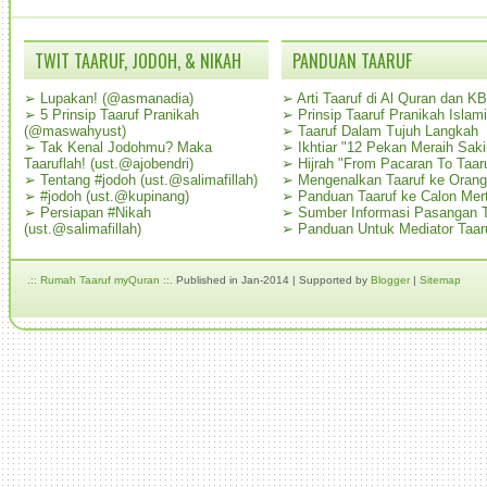
TWIT TAARUF, JODOH, & NIKAH
PANDUAN TAARUF
➢
Lupakan! (@asmanadia)
➢
Arti Taaruf di Al Quran dan K
➢
5 Prinsip Taaruf Pranikah
➢
Prinsip Taaruf Pranikah Islami
(@maswahyust)
➢
Taaruf Dalam Tujuh Langkah
➢
Tak Kenal Jodohmu? Maka
➢
Ikhtiar "12 Pekan Meraih Sak
Taaruflah! (ust.@ajobendri)
➢
Hijrah "From Pacaran To Taar
➢
Tentang #jodoh (ust.@salimafillah)
➢
Mengenalkan Taaruf ke Oran
➢
#jodoh (ust.@kupinang)
➢
Panduan Taaruf ke Calon Mer
➢
Persiapan #Nikah
➢
Sumber Informasi Pasangan T
(ust.@salimafillah)
➢
Panduan Untuk Mediator Taar
.:: Rumah Taaruf myQuran ::.
Published in Jan-2014 | Supported by
Blogger
|
Sitemap