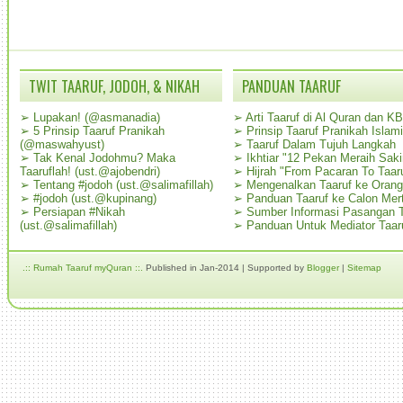
TWIT TAARUF, JODOH, & NIKAH
PANDUAN TAARUF
➢
Lupakan! (@asmanadia)
➢
Arti Taaruf di Al Quran dan K
➢
5 Prinsip Taaruf Pranikah
➢
Prinsip Taaruf Pranikah Islami
(@maswahyust)
➢
Taaruf Dalam Tujuh Langkah
➢
Tak Kenal Jodohmu? Maka
➢
Ikhtiar "12 Pekan Meraih Sak
Taaruflah! (ust.@ajobendri)
➢
Hijrah "From Pacaran To Taar
➢
Tentang #jodoh (ust.@salimafillah)
➢
Mengenalkan Taaruf ke Oran
➢
#jodoh (ust.@kupinang)
➢
Panduan Taaruf ke Calon Mer
➢
Persiapan #Nikah
➢
Sumber Informasi Pasangan T
(ust.@salimafillah)
➢
Panduan Untuk Mediator Taar
.:: Rumah Taaruf myQuran ::.
Published in Jan-2014 | Supported by
Blogger
|
Sitemap