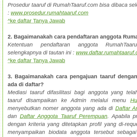
Prosedur taaruf di RumahTaaruf.com bisa dibaca sele
:
www.prosedur.rumahtaaruf.com
^ke daftar Tanya Jawab
2. Bagaimanakah cara pendaftaran anggota Rum
Ketentuan pendaftaran anggota RumahTaar
selengkapnya di tautan ini :
www.daftar.rumahtaaruf
^ke daftar Tanya Jawab
3. Bagaimanakah cara pengajuan taaruf dengan
ada di daftar?
Mediasi taaruf difasilitasi bagi anggota yang tela
taaruf disampaikan ke Admin melalui menu
Hu
menyebutkan nomer anggota yang ada di
Daftar A
dan
Daftar Anggota Taaruf Perempuan
. Apabila p
dengan kriteria yang ditetapkan profil yang di-re
menyampaikan biodata anggota tersebut sebaga