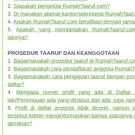
2.
Siapakah pengelola RumahTaaruf.com?
3.
Di manakan alamat kantor/sekretariat RumahTaar
4.
Apakah RumahTaaruf.com berafiliasi dengan jama
5.
Apakah yang membedakan RumahTaaruf.com
lainnya?
PROSEDUR TAARUF DAN KEANGGOTAAN
1.
Bagaimanakah prosedur taaruf di RumahTaaruf.c
2.
Bagaimanakah cara pendaftaran anggota RumahT
3.
Bagaimanakah cara pengajuan taaruf dengan prof
daftar?
4.
Mengapa nomer profil yang ada di Daftar A
laki/Perempuan ada yang dihapus dan ada juga yang
5.
Profil di daftar anggota tidak dicoret, namun 
tersebut Admin menginformasikan bahwa statusnya 
demikian?