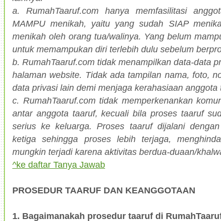
a. RumahTaaruf.com hanya memfasilitasi anggo
MAMPU menikah, yaitu yang sudah SIAP meni
menikah oleh orang tua/walinya. Yang belum mampu
untuk memampukan diri terlebih dulu sebelum berpro
b. RumahTaaruf.com tidak menampilkan data-data pri
halaman website. Tidak ada tampilan nama, foto, n
data privasi lain demi menjaga kerahasiaan anggota 
c. RumahTaaruf.com tidak memperkenankan komuni
antar anggota taaruf, kecuali bila proses taaruf 
serius ke keluarga. Proses taaruf dijalani deng
ketiga sehingga proses lebih terjaga, menghinda
mungkin terjadi karena aktivitas berdua-duaan/khalw
^ke daftar Tanya Jawab
PROSEDUR TAARUF DAN KEANGGOTAAN
1. Bagaimanakah prosedur taaruf di RumahTaaru