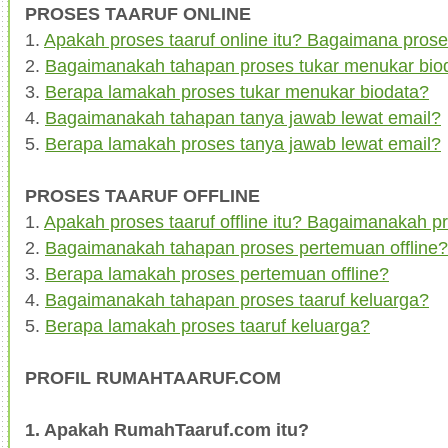
PROSES TAARUF ONLINE
1.
Apakah proses taaruf online itu? Bagaimana pros
2.
Bagaimanakah tahapan proses tukar menukar bio
3.
Berapa lamakah proses tukar menukar biodata?
4.
Bagaimanakah tahapan tanya jawab lewat email?
5.
Berapa lamakah proses tanya jawab lewat email?
PROSES TAARUF OFFLINE
1.
Apakah proses taaruf offline itu? Bagaimanakah 
2.
Bagaimanakah tahapan proses pertemuan offline?
3.
Berapa lamakah proses pertemuan offline?
4.
Bagaimanakah tahapan proses taaruf keluarga?
5.
Berapa lamakah proses taaruf keluarga?
PROFIL RUMAHTAARUF.COM
1. Apakah RumahTaaruf.com itu?