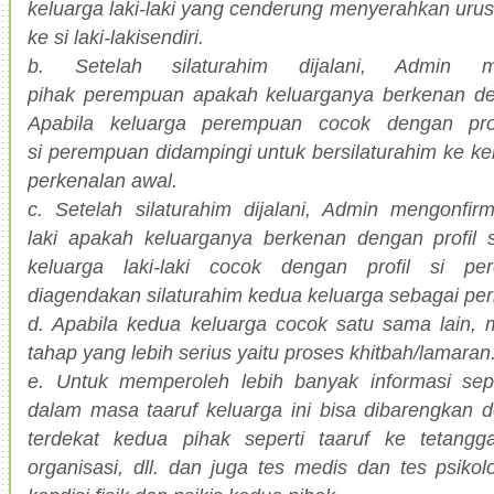
keluarga
laki-laki
yang cenderung menyerahkan urus
ke si
laki-laki
sendiri.
b. Setelah silaturahim dijalani, Admin m
pihak
perempuan
apakah keluarganya berkenan den
Apabila keluarga
perempuan
cocok dengan pro
si
perempuan
didampingi untuk bersilaturahim ke k
perkenalan awal.
c.
Setelah silaturahim dijalani, Admin mengonfi
laki
apakah keluarganya berkenan dengan profil 
keluarga
laki-laki
cocok dengan profil si
pe
diagendakan silaturahim kedua keluarga sebagai per
d. Apabila kedua keluarga cocok satu sama lain, 
tahap yang lebih serius yaitu proses khitbah/lamaran
e. Untuk memperoleh lebih banyak informasi sep
dalam masa taaruf keluarga ini bisa dibarengkan 
terdekat kedua pihak seperti taaruf ke tetangg
organisasi, dll. dan juga tes medis dan tes psiko